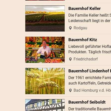
Bauernhof Keller
Die Familie Keller heißt
Leidenschaft liegt in de
Rodgau
Bauernhof Kitz
Liebevoll geführter Hofl
Produkten. Täglich fris
Friedrichsdorf
Bauernhof Lindenhof
Der 1961 errichtete Fami
auch Kartoffeln, Getrei
Bad Homburg v.d. H
Bauernhof Seiboldt
Der traditionelle Bauern