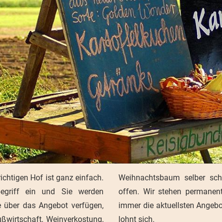
ichtigen Hof ist ganz einfach.
n so gut wie keine Wünsche
egriff ein und Sie werden
nern in Kontakt, so dass wir
ie über das Angebot verfügen,
können. Sie sehen, ein Besuch
ßwirtschaft, Weinverkostung,
lohnt sich.