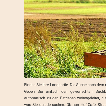
Finden Sie Ihre Landpartie. Die Suche nach dem r
Weihnachtsbaum selber schlagen, hier bleibe
Geben Sie einfach den gewünschten Suchb
offen. Wir stehen permanent mit unseren Part
automatisch zu den Betrieben weitergeleitet, d
immer die aktuellsten Angebote veröffentlichen 
was Sie gerade suchen. Ob nun Hof-Café, Strau