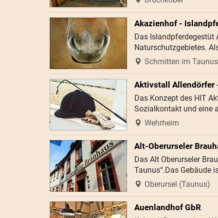
Akazienhof - Islandpf
Das Islandpferdegestüt 
Naturschutzgebietes. Al
Schmitten im Taunus
Aktivstall Allendörfer
Das Konzept des HIT Akti
Sozialkontakt und eine 
Wehrheim
Alt-Oberurseler Brau
Das Alt Oberurseler Brau
Taunus“.Das Gebäude ist
Oberursel (Taunus)
Auenlandhof GbR