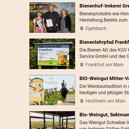
Bienenhof-Imkerei Gre
Bienenprodukte wie Hon
Herstellung.Bereits zum
Egelsbach
Bienenlehrpfad Frankf
Die Bienen AG des KGV G
Service GmbH und des G
Frankfurt am Main
BIO-Weingut Mitter-V
Die Weinbautradition in
heutigen und jetzigen S
Hochheim am Main
Bio-Weingut, Sektmanu
Das Weingut Schreiber l
von leckeren Säften Sek