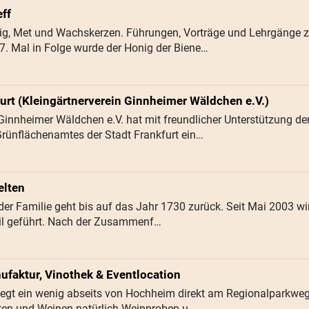
ff
ig, Met und Wachskerzen. Führungen, Vorträge und Lehrgänge
 7. Mal in Folge wurde der Honig der Biene…
urt (Kleingärtnerverein Ginnheimer Wäldchen e.V.)
innheimer Wäldchen e.V. hat mit freundlicher Unterstützung de
rünflächenamtes der Stadt Frankfurt ein…
elten
 der Familie geht bis auf das Jahr 1730 zurück. Seit Mai 2003 
til geführt. Nach der Zusammenf…
faktur, Vinothek & Eventlocation
iegt ein wenig abseits von Hochheim direkt am Regionalparkweg
ten und Weinen natürlich Weinproben u…