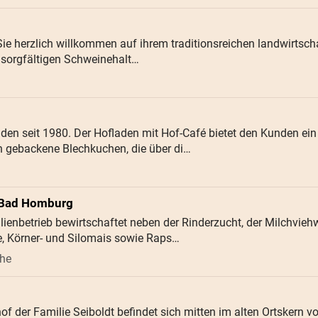
 Sie herzlich willkommen auf ihrem traditionsreichen landwirtsch
r sorgfältigen Schweinehalt…
aden seit 1980. Der Hofladen mit Hof-Café bietet den Kunden ein
ch gebackene Blechkuchen, die über di…
 Bad Homburg
lienbetrieb bewirtschaftet neben der Rinderzucht, der Milchvie
de, Körner- und Silomais sowie Raps…
öhe
hof der Familie Seiboldt befindet sich mitten im alten Ortskern 