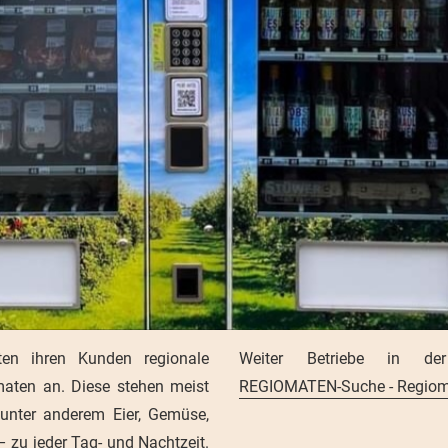
ten ihren Kunden regionale
aten an. Diese stehen meist
REGIOMATEN-Suche - Regio
unter anderem Eier, Gemüse,
– zu jeder Tag- und Nachtzeit.