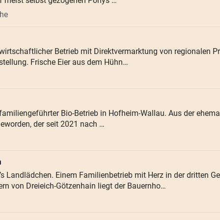
f meist selbst gezogenen Ponys …
öhe
dwirtschaftlicher Betrieb mit Direktvermarktung von regionalen
stellung. Frische Eier aus dem Hühn…
familiengeführter Bio-Betrieb in Hofheim-Wallau. Aus der ehemal
geworden, der seit 2021 nach …
n
s Landlädchen. Einem Familienbetrieb mit Herz in der dritten G
kern von Dreieich-Götzenhain liegt der Bauernho…