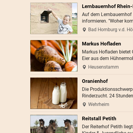
Lernbauernhof Rhein
Auf dem Lernbauernhof 
informieren. "Woher ko
Bad Homburg v.d. H
Markus Hofladen
Markus Hofladen bietet
Eier aus dem Hühnermob
Heusenstamm
Oranienhof
Die Produktionsschwerpu
Rinderzucht. 24 Stunde
Wehrheim
Reitstall Petith
Der Reiterhof Petith li