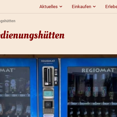
Aktuelles
Einkaufen
Erleb
ngshütten
edienungshütten