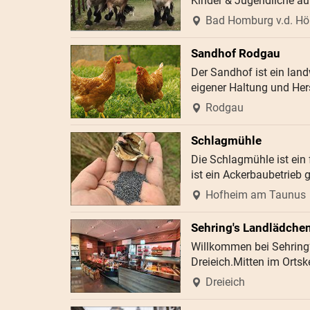
Kinder & Jugendliche au
Bad Homburg v.d. H
Sandhof Rodgau
Der Sandhof ist ein lan
eigener Haltung und Her
Rodgau
Schlagmühle
Die Schlagmühle ist ein 
ist ein Ackerbaubetrieb 
Hofheim am Taunus
Sehring's Landlädche
Willkommen bei Sehring’
Dreieich.Mitten im Orts
Dreieich