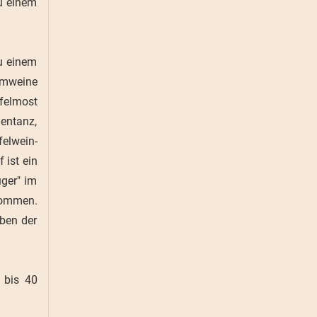
zu einem
zu einem
aumweine
pfelmost
entanz,
elwein-
 ist ein
uger" im
nommen.
ben der
 bis 40