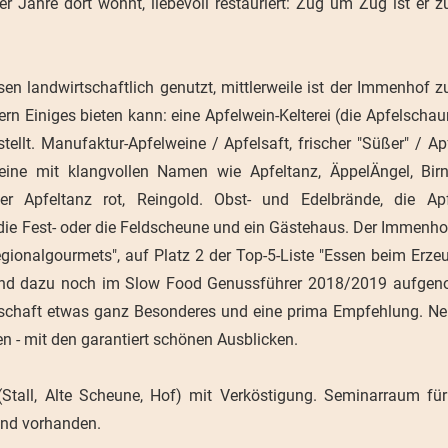
er Jahre dort wohnt, liebevoll restauriert: Zug um Zug ist er 
 landwirtschaftlich genutzt, mittlerweile ist der Immenhof 
rn Einiges bieten kann: eine Apfelwein-Kelterei (die Apfelsch
llt. Manufaktur-Apfelweine / Apfelsaft, frischer "Süßer" / A
weine mit klangvollen Namen wie Apfeltanz, ÄppelÄngel, Birn
r Apfeltanz rot, Reingold. Obst- und Edelbrände, die Apf
 die Fest- oder die Feldscheune und ein Gästehaus. Der Immenhof
Regionalgourmets", auf Platz 2 der Top-5-Liste "Essen beim Erze
" und dazu noch im Slow Food Genussführer 2018/2019 aufge
tschaft etwas ganz Besonderes und eine prima Empfehlung. Ne
en - mit den garantiert schönen Ausblicken.
tall, Alte Scheune, Hof) mit Verköstigung. Seminarraum für
ind vorhanden.