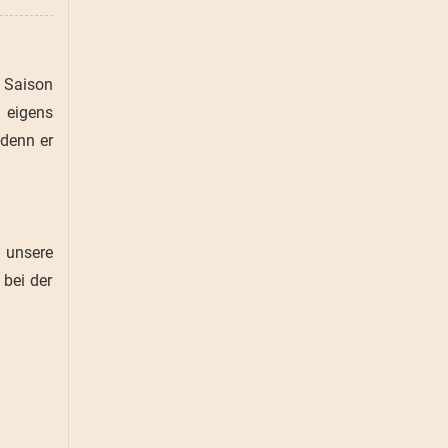
r Saison
d eigens
 denn er
n unsere
 bei der