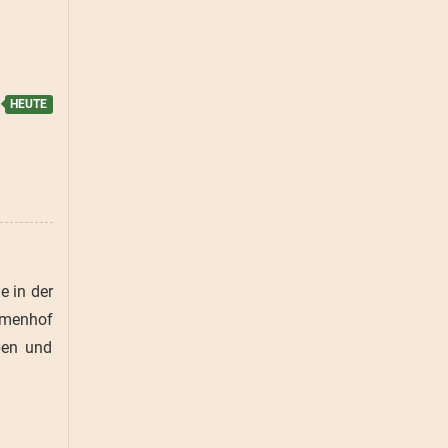
e in der
mmenhof
pen und