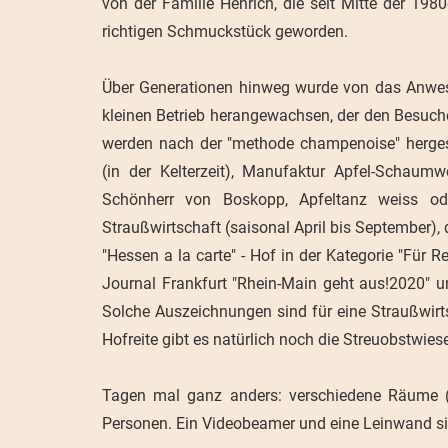
von der Familie Henrich, die seit Mitte der 1980
richtigen Schmuckstück geworden.
Über Generationen hinweg wurde von das Anwesen
kleinen Betrieb herangewachsen, der den Besuche
werden nach der "methode champenoise" hergeste
(in der Kelterzeit), Manufaktur Apfel-Schaum
Schönherr von Boskopp, Apfeltanz weiss ode
Straußwirtschaft (saisonal April bis September),
"Hessen a la carte" - Hof in der Kategorie "Für 
Journal Frankfurt "Rhein-Main geht aus!2020
Solche Auszeichnungen sind für eine Straußwir
Hofreite gibt es natürlich noch die Streuobstwies
Tagen mal ganz anders: verschiedene Räume (S
Personen. Ein Videobeamer und eine Leinwand s