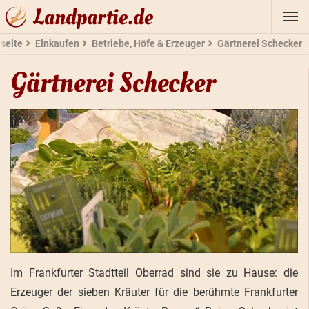
Landpartie.de
tseite
Einkaufen
Betriebe, Höfe & Erzeuger
Gärtnerei Schecker
Gärtnerei Schecker
Im Frankfurter Stadtteil Oberrad sind sie zu Hause: die
Erzeuger der sieben Kräuter für die berühmte Frankfurter