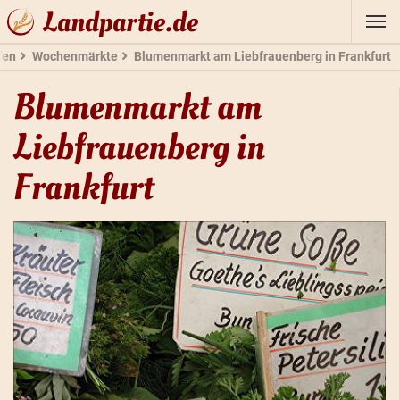
Landpartie.de
fen
Wochenmärkte
Blumenmarkt am Liebfrauenberg in Frankfurt
Blumenmarkt am
Liebfrauenberg in
Frankfurt