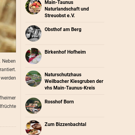
Main-Taunus
Naturlandschaft und
Streuobst e.V.
Obsthof am Berg
Birkenhof Hofheim
e. Neben
antiert.
Naturschutzhaus
 werden
Weilbacher Kiesgruben der
vhs Main-Taunus-Kreis
fheimer
Rosshof Born
dfrüchte
Zum Bizzenbachtal