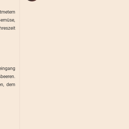
tmetern
 Gemüse,
reszeit
eingang
beeren.
en, dem